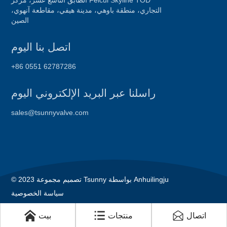
الطابق التاسع عشر، مركز Feicui Skyline TOD
التجاري، منطقة باوهي، مدينة هيفي، مقاطعة آنهوي،
الصين
اتصل بنا اليوم
+86 0551 62787286
راسلنا عبر البريد الإلكتروني اليوم
sales@tsunnyvalve.com
© 2023 تصميم مجموعة Tsunny بواسطة Anhuilingju
سياسة الخصوصية
اتصال
منتجات
بيت