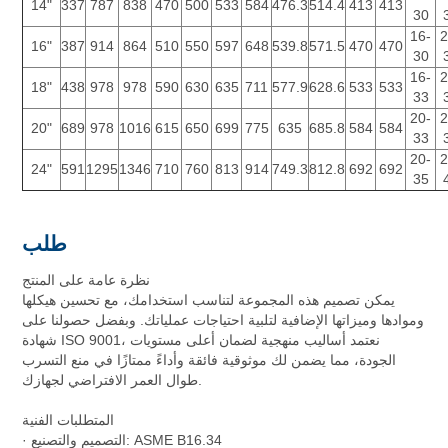
14"
337
787
838
470
500
533
584
476.3
514.4
413
413
30
16-
2
16"
387
914
864
510
550
597
648
539.8
571.5
470
470
30
16-
2
18"
438
978
978
590
630
635
711
577.9
628.6
533
533
33
20-
2
20"
689
978
1016
615
650
699
775
635
685.8
584
584
33
20-
2
24"
591
1295
1346
710
760
813
914
749.3
812.8
692
692
35
طلب
نظرة عامة على المنتج
يمكن تصميم هذه المجموعة لتناسب استخدامك، مع تحسين هيكلها
وموادها وميزاتها الإضافية لتلبية احتياجات عملياتك. وبفضل حصولنا على
شهادة ISO 9001، نعتمد أساليب منهجية لضمان أعلى مستويات
الجودة، مما يضمن لك موثوقية فائقة وأداءً ممتازًا في منع التسرب
طوال العمر الافتراضي لجهازك.
المتطلبات الفنية
· التصميم والتصنيع: ASME B16.34