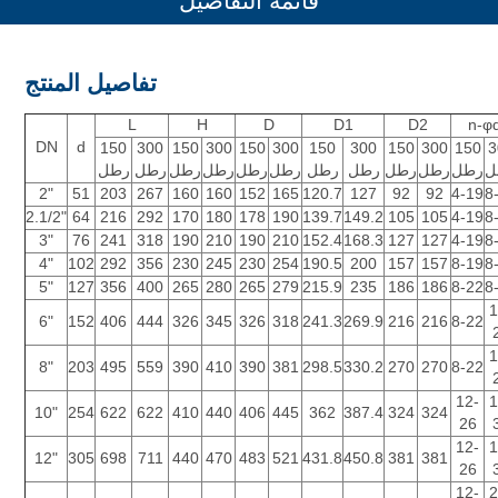
قائمة التفاصيل
تفاصيل المنتج
L
H
D
D1
D2
n-φ
DN
d
150
300
150
300
150
300
150
300
150
300
150
3
ل
رطل
رطل
رطل
رطل
رطل
رطل
رطل
رطل
رطل
رطل
رطل
2"
51
203
267
160
160
152
165
120.7
127
92
92
4-19
8
2.1/2"
64
216
292
170
180
178
190
139.7
149.2
105
105
4-19
8
3"
76
241
318
190
210
190
210
152.4
168.3
127
127
4-19
8
4"
102
292
356
230
245
230
254
190.5
200
157
157
8-19
8
5"
127
356
400
265
280
265
279
215.9
235
186
186
8-22
8
1
6"
152
406
444
326
345
326
318
241.3
269.9
216
216
8-22
1
8"
203
495
559
390
410
390
381
298.5
330.2
270
270
8-22
12-
1
10"
254
622
622
410
440
406
445
362
387.4
324
324
26
12-
1
12"
305
698
711
440
470
483
521
431.8
450.8
381
381
26
12-
2