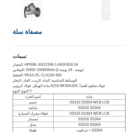
مصفاة سلة
سمات:
المعيار: API598، EN12266-1 ANSI B16.34
المقاس: DN50~DN600mm (2 بوصة - 24 بوصة)
الضغط: PN10-25، CLA150-300
الوسائط المناسبة: الماء، الزيت، الغاز، البخار
مادة الهيكل: فولاذ كربوني A216 WCB/A105، فولاذ مقاوم للصدأ
النوع: النوع Y
مادة
اسم الجزء
SS316 SS304 WCB LCB
جسم
SS316 SS304
شاشة
SS316 SS304 WCB LCB
غطاء محرك السيارة
SS316 SS304
مسمار
SS316 SS304
بندق
جرافيت + SS304
طوقا