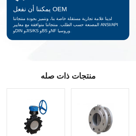
يمكننا أن نفعل OEM
لدينا علامة تجارية مستقلة خاصة بنا، ونتميز بجودة منتجاتنا
المصنعة حسب الطلب. منتجاتنا متوافقة مع معايير ANSI/API
وDIN وJIS/KS وBS وNF وروسيا.
منتجات ذات صله