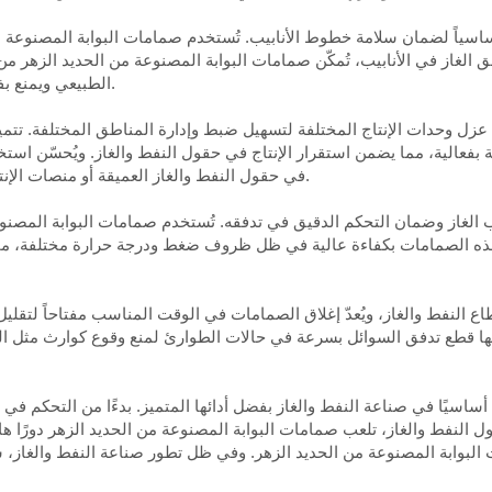
اً أساسياً لضمان سلامة خطوط الأنابيب. تُستخدم صمامات البوابة المصنوعة
لغاز في الأنابيب، تُمكّن صمامات البوابة المصنوعة من الحديد الزهر من ا
الطبيعي ويمنع بفعالية حوادث السلامة الناجمة عن تقلبات ضغط الأنابيب.
يلزم عزل وحدات الإنتاج المختلفة لتسهيل ضبط وإدارة المناطق المختلفة. ت
بفعالية، مما يضمن استقرار الإنتاج في حقول النفط والغاز. ويُحسّن استخ
في حقول النفط والغاز العميقة أو منصات الإنتاج التي يصعب الوصول إليها، من راحة وسلامة التشغيل.
ب الغاز وضمان التحكم الدقيق في تدفقه. تُستخدم صمامات البوابة المصن
ذه الصمامات بكفاءة عالية في ظل ظروف ضغط ودرجة حرارة مختلفة، مما يم
ع النفط والغاز، ويُعدّ إغلاق الصمامات في الوقت المناسب مفتاحاً لتقلي
مكنها قطع تدفق السوائل بسرعة في حالات الطوارئ لمنع وقوع كوارث مثل ا
أساسيًا في صناعة النفط والغاز بفضل أدائها المتميز. بدءًا من التحكم في
ول النفط والغاز، تلعب صمامات البوابة المصنوعة من الحديد الزهر دورًا ها
البوابة المصنوعة من الحديد الزهر. وفي ظل تطور صناعة النفط والغاز، 