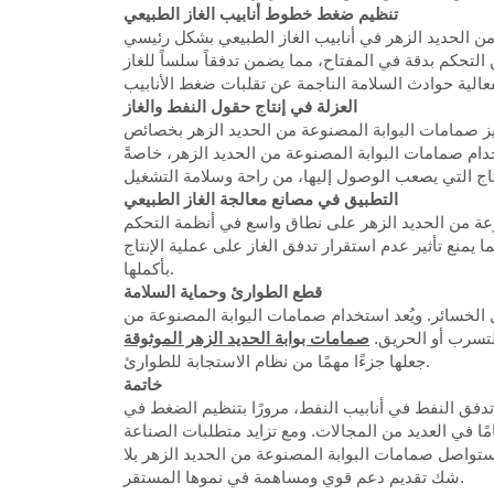
تنظيم ضغط خطوط أنابيب الغاز الطبيعي
 من الحديد الزهر في أنابيب الغاز الطبيعي بشكل رئيسي
لتحكم بدقة في المفتاح، مما يضمن تدفقاً سلساً للغاز
العزلة في إنتاج حقول النفط والغاز
تميز صمامات البوابة المصنوعة من الحديد الزهر بخصائص
دام صمامات البوابة المصنوعة من الحديد الزهر، خاصةً
التطبيق في مصانع معالجة الغاز الطبيعي
وعة من الحديد الزهر على نطاق واسع في أنظمة التحكم
نع تأثير عدم استقرار تدفق الغاز على عملية الإنتاج
بأكملها.
قطع الطوارئ وحماية السلامة
ل الخسائر. ويُعد استخدام صمامات البوابة المصنوعة من
لتسرب أو الحريق.
صمامات بوابة الحديد الزهر الموثوقة
جعلها جزءًا مهمًا من نظام الاستجابة للطوارئ.
خاتمة
 تدفق النفط في أنابيب النفط، مرورًا بتنظيم الضغط في
مًا في العديد من المجالات. ومع تزايد متطلبات الصناعة
ستواصل صمامات البوابة المصنوعة من الحديد الزهر بلا
شك تقديم دعم قوي ومساهمة في نموها المستقر.