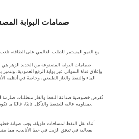
صمامات البوابة المصن
مع النمو المستمر للطلب العالمي على الطاقة، تلعب صن
الناجح. تُستخدم صمامات البوابة المصن
صمامات البوابة المصنوعة من الحديد الزهر هي ص
وإغلاق قناة السوائل عبر بوابة الرفع العمودية، وتتم
الماء والنفط والغاز الطبيعي، وخاصةً في أنظمة ال
تُفرض خصوصية صناعة النفط والغاز متطلبات صارمة للغا
بمقاومة عالية للضغط والتآكل. ثانيًا، غالبًا ما تكون السوائل والغازات أثناء نقل النفط والغاز مصحوبة بالشوائب والترسب، مما يفرض متطلبات أعلى على إحكام الصمامات ومتانتها.
أثناء نقل النفط لمسافات طويلة، يجب صيانة خطو
بفعالية في تدفق الزيت في خط الأنابيب، مما ي