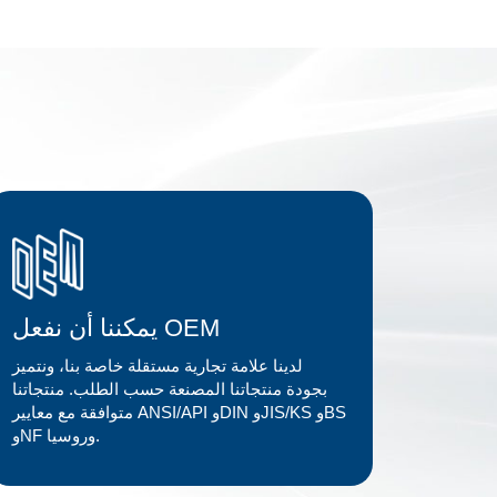
يمكننا أن نفعل OEM
لدينا علامة تجارية مستقلة خاصة بنا، ونتميز
بجودة منتجاتنا المصنعة حسب الطلب. منتجاتنا
متوافقة مع معايير ANSI/API وDIN وJIS/KS وBS
وNF وروسيا.