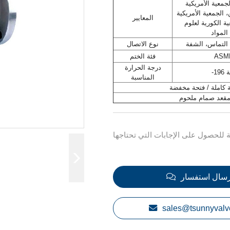
بكالوريوس العلوم، الجمعية الأمريكية
 الجمعية الأمريكية
المعايير
ية الكورية لعلوم
المواد
 التماس، الشفة
نوع الاتصال
ASME
فئة الختم
درجة الحرارة
ة
المناسبة
 كاملة / فتحة مخفضة
قعد صمام ملحوم
رسال استفسار
sales@tsunnyvalv