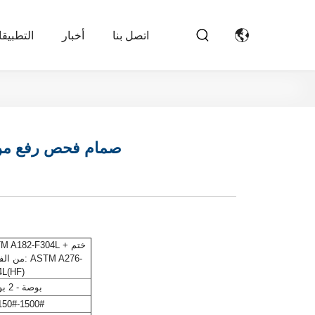
اتصل بنا
أخبار
التطبيق
صمام فحص رفع من ا
من الفولاذ
4L(HF)
1/2 بوصة - 2 بوصة
50#-1500#