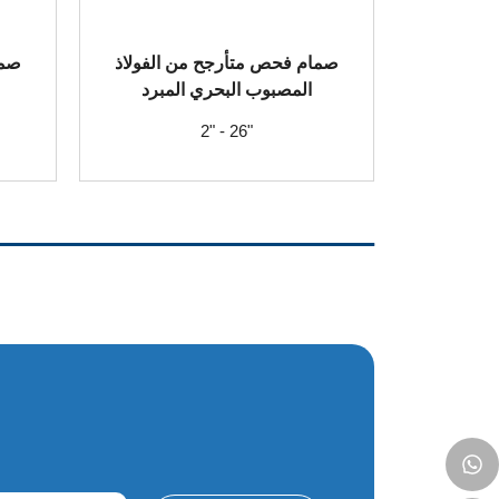
صمام فحص متأرجح من الفولاذ
صما
المصبوب البحري المبرد
2" - 26"