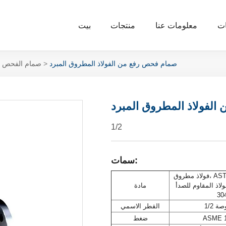
ات
معلومات عنا
منتجات
بيت
صمام فحص رفع من الفولاذ المطروق المبرد
صمام الفحص ال
لفولاذ المطروق المبرد
1/2
سمات:
فولاذ مطروق، ASTM A182-F304L + ختم
 المقاوم للصدأ: ASTM A276-
مادة
30
القطر الاسمي
ASME 1
ضغط