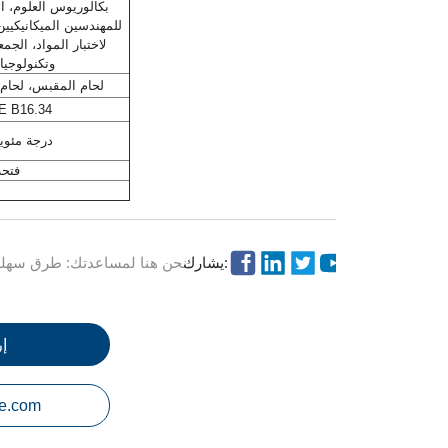
للمهندسين الميكانيكيين،
لاختبار المواد، الجمع
وتكنولوجيا 
لحام المقبس، لحام
 B16.34
-196 درجة مئوي
فتحة
م
يشارك:
نحن هنا لمساعدتك: طرق سهلة للحصول على الإجابات التي تحتاجها.
إ
e.com