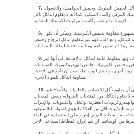
للتآكل لحمض النيتريك، وحمض الجراميك، والغسول،
ك المركز، والماء الملكي، كما أنه لا يقاوم التآكل تآكل
الإمساك الرطب وأكسدة مركبات الإمساك المعدنية.
ة مشهورة مقاومة لحمض الكبريتيك، ويمكن أن تكون
للتآكل. ومع ذلك، فهو غير مقاوم لتآكل الزجاج وحمض
لها مقاومة عالية للتآكل، بالإضافة إلى أنها غير
خن وحمض الكبريتيك، حامض الهيدروكلوريك. الصمامات
واد أخرى، واختيار الوسائط، يجب أن تأخذ في الاعتبار
مقاومة التآكل للمواد الأخرى.
أن يقاوم تآكل الأحماض والقلويات والأملاح غير
لا يقاوم التآكل من المنتجات البترولية وبعض المذيبات
لهيدروكربونات العطرية، والخل، والكيتونات، والإيثرات
اومة المذيبات أقل من الغلاف الجوي للمواد البلاستيكية
مختلفة من مطاط البولي إيثر ويمكن استخدامه في الماء
، يختلف مع لاصقه. يمكن استخدام Epoxy FRP في حمض الهيدروكلوريك وحمض الفوسفوريك