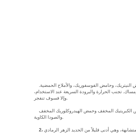
صمامات الحديد الزهر السيليكون، مقاومة التآكل قوية جدًا، يمكن أن تعمل بشكل جيد في جميع تركيزات حمض الكبريتيك، وحامض النيتريك، وحامض الفوسفوريك، والأملاح الحمضية.
مساك. تجنب الحرارة والبرودة السريعة عند الاستخدام،
وإلا فسوف تنفجر.
تُستخدم صمامات الحديد الزهر المصنوعة من النيكل، والتي تتمتع بمقاومة أعلى للقلويات من الحديد الزهر العادي، في حمض الكبريتيك المخفف وحمض الهيدروكلوريك المخفف
والصودا الكاوية.