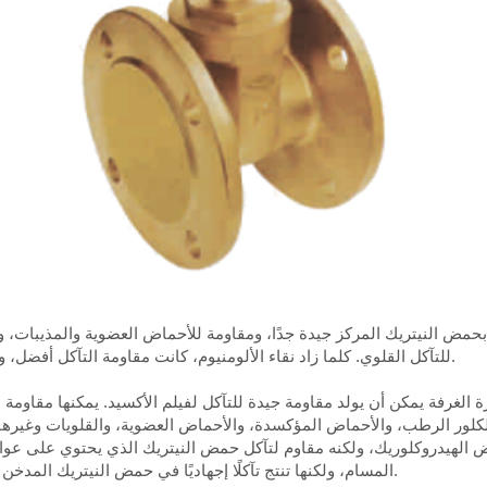
 بحمض النيتريك المركز جيدة جدًا، ومقاومة للأحماض العضوية والمذيبات
للتآكل القلوي. كلما زاد نقاء الألومنيوم، كانت مقاومة التآكل أفضل، ولكن تقل قوته، ولا يمكن استخدامه إلا لبطانة الصمامات.
لغرفة يمكن أن يولد مقاومة جيدة للتآكل لفيلم الأكسيد. يمكنها مقاومة 
كلور الرطب، والأحماض المؤكسدة، والأحماض العضوية، والقلويات وغيرها 
ض الهيدروكلوريك، ولكنه مقاوم لتآكل حمض النيتريك الذي يحتوي على عو
المسام، ولكنها تنتج تآكلًا إجهاديًا في حمض النيتريك المدخن الأحمر، والماسك، وتسمم الميثيل، وغيرها من الوسائط.