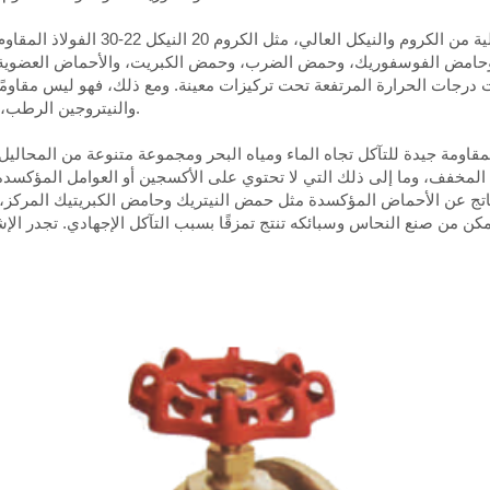
الفولاذ المقاوم للصدأ الذي يحتوي على 
وحامض الفوسفوريك، وحمض الضرب، وحمض الكبريت، والأحماض العضوية. وال
درجات الحرارة المرتفعة تحت تركيزات معينة. ومع ذلك، فهو ليس مقاومًا
والنيتروجين الرطب، والكلور، وأستراليا، واليود، والماء الملكي، وما إلى ذلك.
قاومة جيدة للتآكل تجاه الماء ومياه البحر ومجموعة متنوعة من المحالي
خفف، وما إلى ذلك التي لا تحتوي على الأكسجين أو العوامل المؤكسدة تت
ناتج عن الأحماض المؤكسدة مثل حمض النيتريك وحامض الكبريتيك المركز، ك
د تمكن من صنع النحاس وسبائكه تنتج تمزقًا بسبب التآكل الإجهادي. تجدر ال