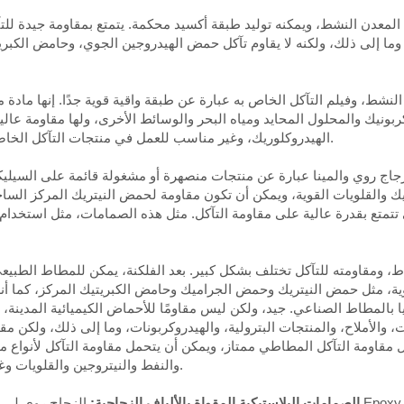
لى المعدن النشط، ويمكنه توليد طبقة أكسيد محكمة. يتمتع بمقاومة جيدة 
 وما إلى ذلك، ولكنه لا يقاوم تآكل حمض الهيدروجين الجوي، وحامض الكبريتي
لنشط، وفيلم التآكل الخاص به عبارة عن طبقة واقية قوية جدًا. إنها ماد
 والمحلول المحايد ومياه البحر والوسائط الأخرى، ولها مقاومة عالية 
الهيدروكلوريك، وغير مناسب للعمل في منتجات التآكل الخاصة بهما. الرصاص ناعم ومناسب فقط لبطانة الصمامات.
اج روي والمينا عبارة عن منتجات منصهرة أو مشغولة قائمة على السيليكا، و
والقلويات القوية، ويمكن أن تكون مقاومة لحمض النيتريك المركز السا
تتمتع بقدرة عالية على مقاومة التآكل. مثل هذه الصمامات، مثل استخدام م
 ومقاومته للتآكل تختلف بشكل كبير. بعد الفلكنة، يمكن للمطاط الطبيعي 
قوية، مثل حمض النيتريك وحمض الجراميك وحامض الكبريتيك المركز، كما أنه 
بالمطاط الصناعي. جيد، ولكن ليس مقاومًا للأحماض الكيميائية المدينة، وا
، والأملاح، والمنتجات البترولية، والهيدروكربونات، وما إلى ذلك، ولكن مق
 مقاومة التآكل المطاطي ممتاز، ويمكن أن يتحمل مقاومة التآكل لأنواع 
والنفط والنيتروجين والقلويات وغيرها من الوسائط. لن يتم إدراج المطاط الصناعي الآخر.
11، الصمامات البلاستيكية المقواة بالألياف الزجاجية:
الزجاج روي لي مقاومة للتآكل