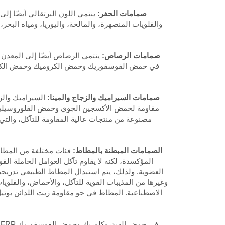
7، صمامات الحفر:
ينتمي اللون البرتقالي أيضًا إ
والقلويات المنصهرة، والمالحة، واليوريا، ومياه البحر،
8، صمامات الرصاص:
ينتمي الرصاص أيضًا إلى المعدن ا
في حمض الفوسفوريك وحمض الكروميك وحمض الكربونيك
9، صمامات السيراميك والزجاج والمينا:
السيراميك والزج
مقاومة لحمض الأكسجين الجوي وحمض الفلوروسيليك 
مصنوعة من منتجات عالية المقاومة للتآكل، والتي 
10، الصمامات المبطنة بالمطاط:
فئات مختلفة من المطاط،
المؤكسدة، لكنه لا يقاوم تآكل العوامل الحاملة ال
العضوية. ولذلك، يتم استبدال المطاط الطبيعي تدريجيا 
وغيرها من المذيبات القوية للتآكل، والأحماض، والقلويات
الاصطناعية. المطاط في جو مقاومة زيت اللدائن بوتيل