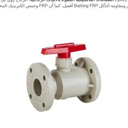
وحمض الكبريتيك المخفف وبعض الأحماض العضوية، و