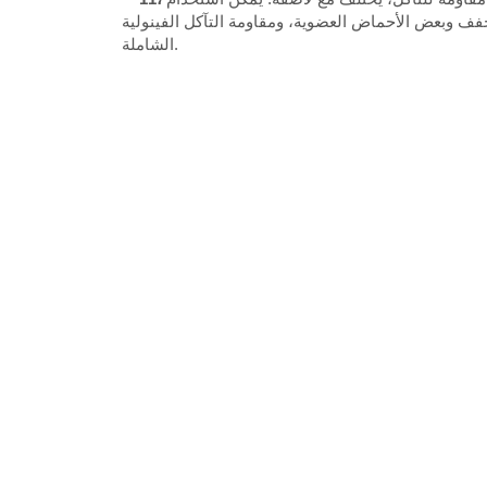
مقاومة التآكل الفينولية FRP أفضل، كما أن Barking FRP لديه مقاومة أفضل للقلويات، ومقاومة الأحماض ومقاومة التآكل
الشاملة.