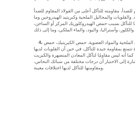
نسبة عالية من الكروم والنيكل العالي، مثل الكروم 20 النيكل 22-30 الفولاذ المقاوم للصدأ، مقاومته للتآكل أعلى من الفولاذ المقاوم للصدأ
قلويات والمحاليل الملحية وكبريتيد الهيدروجين وما
 للتآكل بسبب حمض الهيدروكلوريك المركز أو الساخن،
ل الملحية والمواد العضوية. حمض الكبريتيك، حمض
متع بمقاومة جيدة للتآكل، في حين أن القلويات لديها
ما أنه ليس مقاومًا لتآكل المعادن المنصهرة والكبريت
إشارة إلى الاختيار أن درجات مختلفة من سبائك النحاس،
ومقاومتها للتآكل لديها اختلافات معينة.