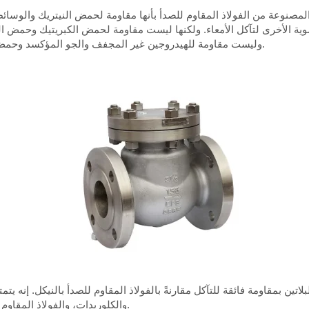
مصنوعة من الفولاذ المقاوم للصدأ بأنها مقاومة لحمض النيتريك والوسائط 
وية الأخرى لتآكل الأمعاء. ولكنها ليست مقاومة لحمض الكبريتيك وحمض ا
وليست مقاومة للهيدروجين غير المجفف والجو المؤكسد وحمض الأكساليك وحامض اللبنيك والأحماض العضوية الأخرى.
لاتين بمقاومة فائقة للتآكل مقارنةً بالفولاذ المقاوم للصدأ بالنيكل. إنه 
والكلوريدات، والفولاذ المقاوم للصدأ ونيكل الكروم، بالإضافة إلى مقاومة أفضل للتآكل.