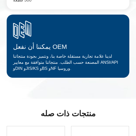
500 قطعة
يمكننا أن نفعل OEM
لدينا علامة تجارية مستقلة خاصة بنا، ونتميز بجودة منتجاتنا
المصنعة حسب الطلب. منتجاتنا متوافقة مع معايير ANSI/API
وDIN وJIS/KS وBS وNF وروسيا.
منتجات ذات صله