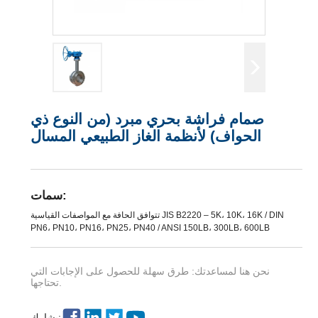
صمام فراشة بحري مبرد (من النوع ذي
الحواف) لأنظمة الغاز الطبيعي المسال
سمات:
تتوافق الحافة مع المواصفات القياسية JIS B2220 – 5K، 10K، 16K / DIN
PN6، PN10، PN16، PN25، PN40 / ANSI 150LB، 300LB، 600LB
نحن هنا لمساعدتك: طرق سهلة للحصول على الإجابات التي
تحتاجها.
يشارك: