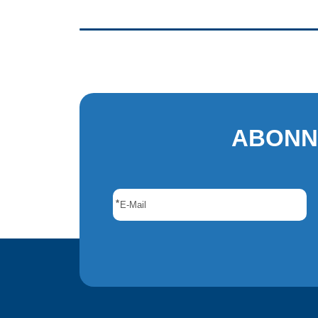
ABONN
*