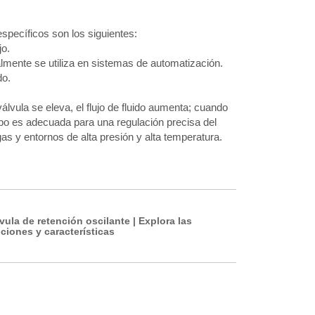
specíficos son los siguientes:
jo.
almente se utiliza en sistemas de automatización.
do.
 válvula se eleva, el flujo de fluido aumenta; cuando
lobo es adecuada para una regulación precisa del
gas y entornos de alta presión y alta temperatura.
vula de retención oscilante | Explora las
ciones y características