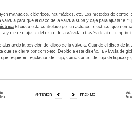
uyen manuales, eléctricos, neumáticos, etc. Los métodos de control e
 válvula para que el disco de la válvula suba y baje para ajustar el flu
éctrica
El disco está controlado por un actuador eléctrico, que norm
a y cierre o ajuste del disco de la válvula a través de aire comprimi
ido ajustando la posición del disco de la válvula. Cuando el disco de la
asta que se cierra por completo. Debido a este diseño, la válvula de g
que requieren regulación del flujo, como control de flujo de líquido y 
io
Vál
ANTERIOR
PRÓXIMO
ica
fun