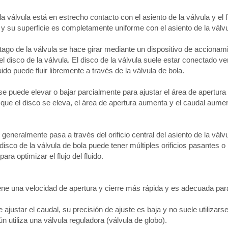
la válvula está en estrecho contacto con el asiento de la válvula y el
o y su superficie es completamente uniforme con el asiento de la válv
stago de la válvula se hace girar mediante un dispositivo de acciona
el disco de la válvula. El disco de la válvula suele estar conectado ve
luido puede fluir libremente a través de la válvula de bola.
sco se puede elevar o bajar parcialmente para ajustar el área de apertura
que el disco se eleva, el área de apertura aumenta y el caudal aumen
, generalmente pasa a través del orificio central del asiento de la vál
El disco de la válvula de bola puede tener múltiples orificios pasantes
ra optimizar el flujo del fluido.
tiene una velocidad de apertura y cierre más rápida y es adecuada par
 ajustar el caudal, su precisión de ajuste es baja y no suele utilizar
 utiliza una válvula reguladora (válvula de globo).