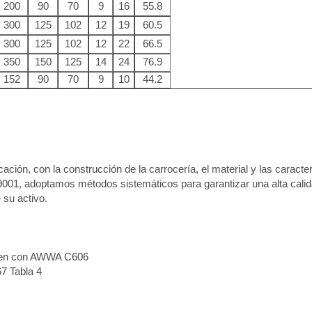
200
90
70
9
16
55.8
300
125
102
12
19
60.5
300
125
102
12
22
66.5
350
150
125
14
24
76.9
152
90
70
9
10
44.2
ión, con la construcción de la carrocería, el material y las caracter
001, adoptamos métodos sistemáticos para garantizar una alta calida
 su activo.
plen con AWWA C606
7 Tabla 4