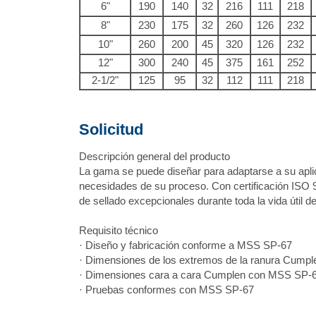
6"
190
140
32
216
111
218
8"
230
175
32
260
126
232
10"
260
200
45
320
126
232
12"
300
240
45
375
161
252
2-1/2"
125
95
32
112
111
218
Solicitud
Descripción general del producto
La gama se puede diseñar para adaptarse a su aplicac
necesidades de su proceso. Con certificación ISO 9
de sellado excepcionales durante toda la vida útil de
Requisito técnico
· Diseño y fabricación conforme a MSS SP-67
· Dimensiones de los extremos de la ranura Cum
· Dimensiones cara a cara Cumplen con MSS SP-6
· Pruebas conformes con MSS SP-67