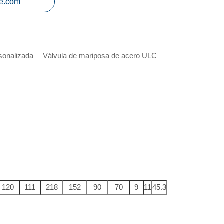
e.com
rsonalizada
Válvula de mariposa de acero ULC
120
111
218
152
90
70
9
11
45.3