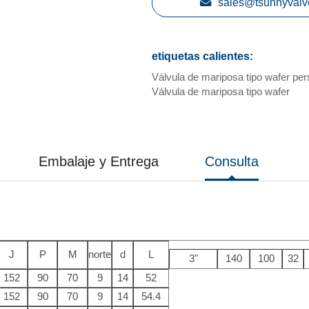
sales@tsunnyvalv
etiquetas calientes:
Válvula de mariposa tipo wafer pe
Válvula de mariposa tipo wafer
Embalaje y Entrega
Consulta
J
P
M
norte
d
L
3"
140
100
32
152
90
70
9
14
52
152
90
70
9
14
54.4