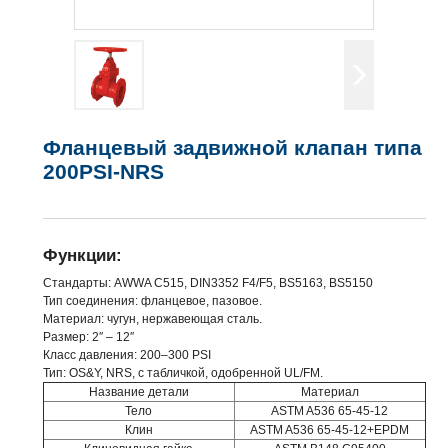
Фланцевый задвижной клапан типа
200PSI-NRS
Функции:
Стандарты: AWWA C515, DIN3352 F4/F5, BS5163, BS5150
Тип соединения: фланцевое, пазовое.
Материал: чугун, нержавеющая сталь.
Размер: 2″ – 12″
Класс давления: 200–300 PSI
Тип: OS&Y, NRS, с табличкой, одобренной UL/FM.
Название детали
Материал
Тело
ASTM A536 65-45-12
Клин
ASTM A536 65-45-12+EPDM