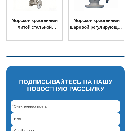
рской криогенный
Морской криогенный
Морск
шаровой клапан
шаровой клапан,
лит
фланцевого типа)
сварной для системы
зап
СПГ.
ПОДПИСЫВАЙТЕСЬ НА НАШУ
НОВОСТНУЮ РАССЫЛКУ
*