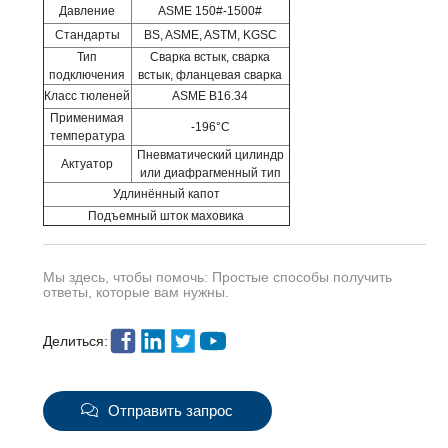
Давление
ASME 150#-1500#
Стандарты
BS, ASME, ASTM, KGSC
Тип
Сварка встык, сварка
подключения
встык, фланцевая сварка
Класс тюленей
ASME B16.34
Применимая
-196°C
температура
Пневматический цилиндр
Актуатор
или диафрагменный тип
Удлинённый капот
Подъемный шток маховика
Мы здесь, чтобы помочь: Простые способы получить
ответы, которые вам нужны.
Делиться:
Отправить запрос