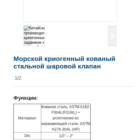
Морской криогенный кованый
стальной шаровой клапан
1/2
Функции:
Кованая сталь, ASTM A182-
F304L/F316(L) +
Материал
уплотнение из
нержавеющей стали: ASTM
A276-304L-(HF)
DN
1/2″ – 2″