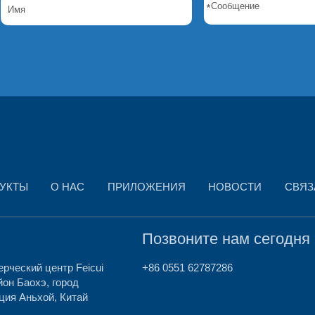
*
УКТЫ
О НАС
ПРИЛОЖЕНИЯ
НОВОСТИ
СВЯЗ
с
Позвоните нам сегодня
ерческий центр Feicui
+86 0551 62787286
йон Баохэ, город
ция Аньхой, Китай