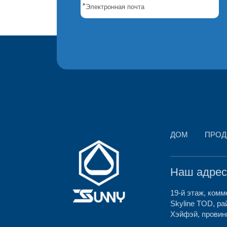
*
ДОМ
ПРОД
Наш адре
19-й этаж, комм
Skyline TOD, ра
Хэйфэй, провин