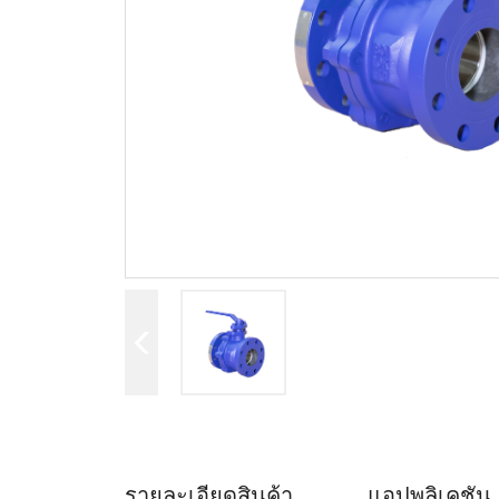
รายละเอียดสินค้า
แอปพลิเคชัน