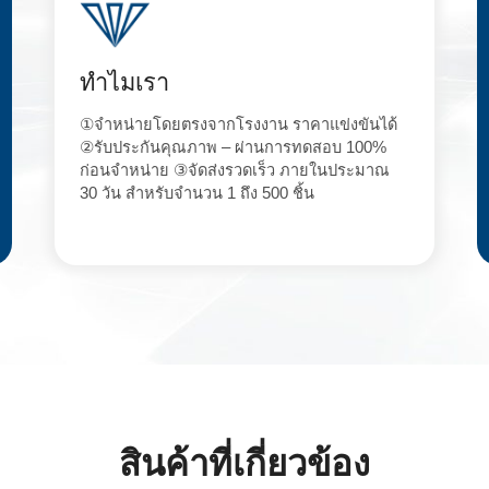
ทำไมเรา
①จำหน่ายโดยตรงจากโรงงาน ราคาแข่งขันได้
②รับประกันคุณภาพ – ผ่านการทดสอบ 100%
ก่อนจำหน่าย ③จัดส่งรวดเร็ว ภายในประมาณ
30 วัน สำหรับจำนวน 1 ถึง 500 ชิ้น
สินค้าที่เกี่ยวข้อง