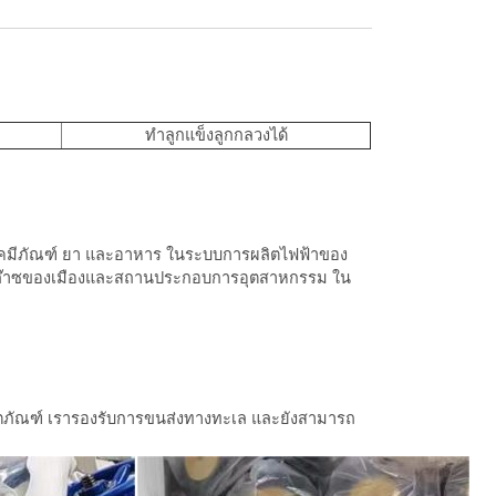
ทำลูกแข็งลูกกลวงได้
ตเคมีภัณฑ์ ยา และอาหาร ในระบบการผลิตไฟฟ้าของ
ายก๊าซของเมืองและสถานประกอบการอุตสาหกรรม ใน
ลิตภัณฑ์ เรารองรับการขนส่งทางทะเล และยังสามารถ