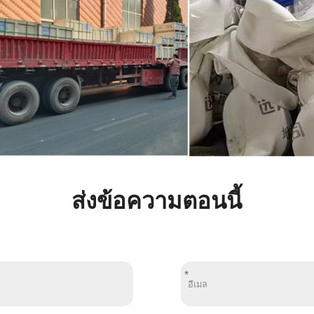
ส่งข้อความตอนนี้
*