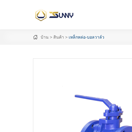
บ้าน
สินค้า
เหล็กหล่อ-บอลวาล์ว