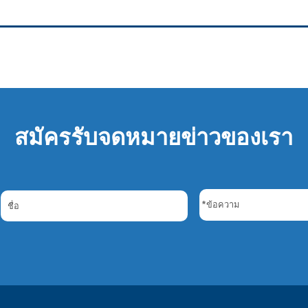
สมัครรับจดหมายข่าวของเรา
*