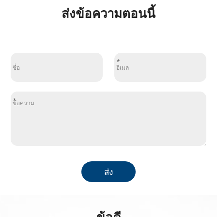
ส่งข้อความตอนนี้
*
*
ส่ง