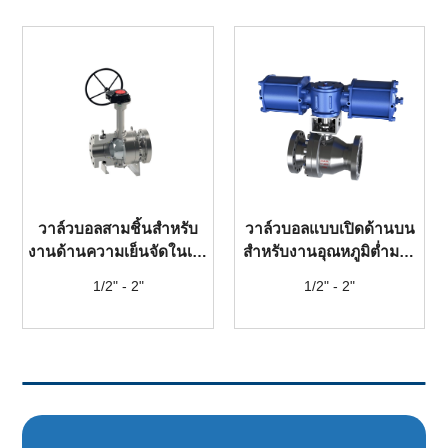
วาล์วบอลสามชิ้นสำหรับ
วาล์วบอลแบบเปิดด้านบน
งานด้านความเย็นจัดในเรือ
สำหรับงานอุณหภูมิต่ำมาก
เดินทะเล
ในทะเล
1/2" - 2"
1/2" - 2"