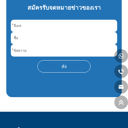
สมัครรับจดหมายข่าวของเรา
*
*
ส่ง