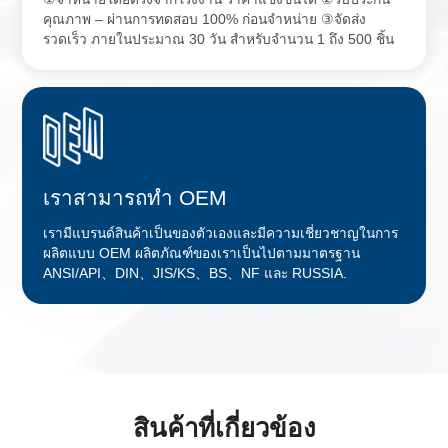
คุณภาพ – ผ่านการทดสอบ 100% ก่อนจำหน่าย ③จัดส่ง
รวดเร็ว ภายในประมาณ 30 วัน สำหรับจำนวน 1 ถึง 500 ชิ้น
เราสามารถทำ OEM
เรามีแบรนด์สินค้าเป็นของตัวเองและมีความเชี่ยวชาญในการ
ผลิตแบบ OEM ผลิตภัณฑ์ของเราเป็นไปตามมาตรฐาน
ANSI/API、DIN、JIS/KS、BS、NF และ RUSSIA.
สินค้าที่เกี่ยวข้อง