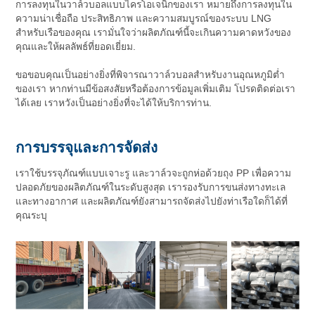
การลงทุนในวาล์วบอลแบบไครโอเจนิกของเรา หมายถึงการลงทุนใน
ความน่าเชื่อถือ ประสิทธิภาพ และความสมบูรณ์ของระบบ LNG
สำหรับเรือของคุณ เรามั่นใจว่าผลิตภัณฑ์นี้จะเกินความคาดหวังของ
คุณและให้ผลลัพธ์ที่ยอดเยี่ยม.
ขอขอบคุณเป็นอย่างยิ่งที่พิจารณาวาล์วบอลสำหรับงานอุณหภูมิต่ำ
ของเรา หากท่านมีข้อสงสัยหรือต้องการข้อมูลเพิ่มเติม โปรดติดต่อเรา
ได้เลย เราหวังเป็นอย่างยิ่งที่จะได้ให้บริการท่าน.
การบรรจุและการจัดส่ง
เราใช้บรรจุภัณฑ์แบบเจาะรู และวาล์วจะถูกห่อด้วยถุง PP เพื่อความ
ปลอดภัยของผลิตภัณฑ์ในระดับสูงสุด เรารองรับการขนส่งทางทะเล
และทางอากาศ และผลิตภัณฑ์ยังสามารถจัดส่งไปยังท่าเรือใดก็ได้ที่
คุณระบุ