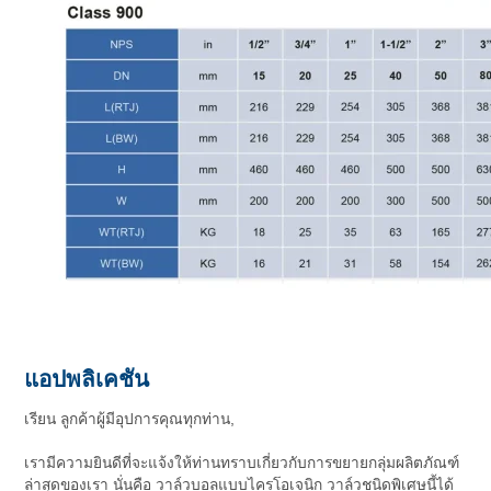
แอปพลิเคชัน
เรียน ลูกค้าผู้มีอุปการคุณทุกท่าน,
เรามีความยินดีที่จะแจ้งให้ท่านทราบเกี่ยวกับการขยายกลุ่มผลิตภัณฑ์
ล่าสุดของเรา นั่นคือ วาล์วบอลแบบไครโอเจนิก วาล์วชนิดพิเศษนี้ได้