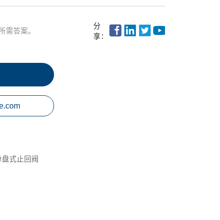
分
所需答案。
享：
e.com
单盘式止回阀