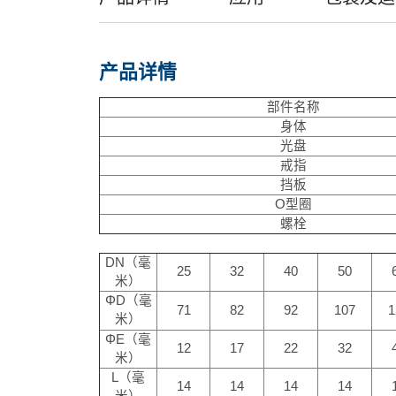
产品详情
部件名称
身体
光盘
戒指
挡板
O型圈
螺栓
DN（毫
25
32
40
50
米）
ΦD（毫
71
82
92
107
1
米）
ΦE（毫
12
17
22
32
米）
L（毫
14
14
14
14