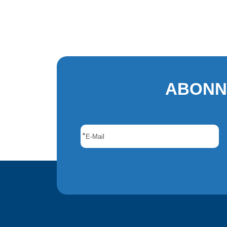
ABONN
*