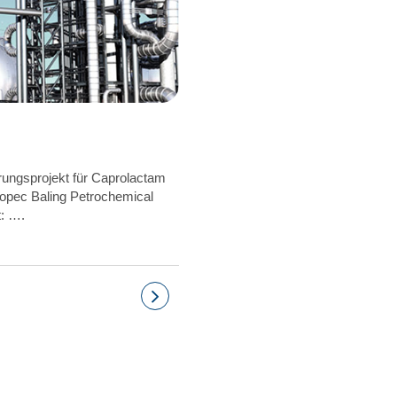
rungsprojekt für Caprolactam
nopec Baling Petrochemical
t: ….