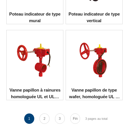
Poteau indicateur de type
Poteau indicateur de type
mural
vertical
Vanne papillon à rainures
Vanne papillon de type
homologuée UL et ULC,
wafer, homologuée UL et
approuvée FM
ULC, approuvée FM
1
2
3
Fin
3 pages au total