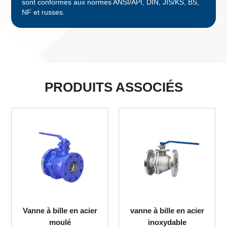
sont conformes aux normes ANSI/API, DIN, JIS/KS, BS,
NF et russes.
PRODUITS ASSOCIÉS
Vanne à bille en acier
vanne à bille en acier
moulé
inoxydable