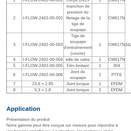
1
I-FLOW-2402-00-001
Corps DN15
1
CW617N
manchon de
pression du
2
I-FLOW-2402-00-002
filetage de la
1
CW617N
tige de
soupape
Tige de
soupape
3
I-FLOW-2402-00-003
1
CW617N
34
d'entraînement
(courte)
4
I-FLOW-2402-00-004
bille de valve
1
CW617N
5
I-FLOW-2402-00-005
Film limitant
1
304
Joint de
6
I-FLOW-2402-00-006
2
PTFE
soupape
7
23,6 × 2,85
Joint torique
1
EPDM
8
5,3 × 1,8
Joint torique
2
EPDM
Application
Présentation du produit
Notre gamme peut être conçue sur mesure pour répondre à