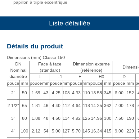
papillon à triple excentrique
Liste détaillée
Détails du produit
Dimensions (mm) Classe 150
DN
Face à face
Dimension externe
Dimensi
Nominal
(standard)
(référence)
diamètre
L
L1
H
H0
D
pouce
mm
pouce
mm
pouce
mm
pouce
mm
pouce
mm
pouce
mm
p
2"
50
1.69
43
4.25
108
4.33
110
13.58
345
6.00
152
2.1/2"
65
1.81
46
4.40
112
4.64
118
14.25
362
7.00
178
3"
80
1.88
48
4.50
114
4.92
125
14.96
380
7.50
190
4"
100
2.12
54
5.00
127
5.70
145
16.34
415
9.00
229