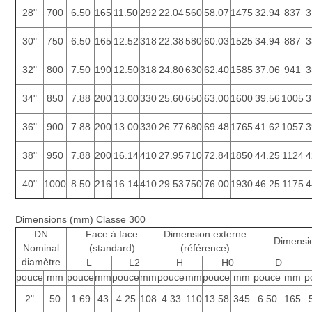
28"
700
6.50
165
11.50
292
22.04
560
58.07
1475
32.94
837
3
30"
750
6.50
165
12.52
318
22.38
580
60.03
1525
34.94
887
3
32"
800
7.50
190
12.50
318
24.80
630
62.40
1585
37.06
941
3
34"
850
7.88
200
13.00
330
25.60
650
63.00
1600
39.56
1005
3
36"
900
7.88
200
13.00
330
26.77
680
69.48
1765
41.62
1057
3
38"
950
7.88
200
16.14
410
27.95
710
72.84
1850
44.25
1124
4
40"
1000
8.50
216
16.14
410
29.53
750
76.00
1930
46.25
1175
4
Dimensions (mm) Classe 300
DN
Face à face
Dimension externe
Dimensio
Nominal
(standard)
(référence)
diamètre
L
L2
H
H0
D
pouce
mm
pouce
mm
pouce
mm
pouce
mm
pouce
mm
pouce
mm
p
2"
50
1.69
43
4.25
108
4.33
110
13.58
345
6.50
165