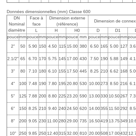
Données dimensionnelles (mm) Classe 600
DN
Face à
Dimension externe
Dimension de connexi
Nominal
face
(référence)
diamètre
L
H
H0
D
D1
pouce
mm
pouce
mm
pouce
mm
pouce
mm
pouce
mm
pouce
mm
pou
2"
50
5.90
150
4.50
115
15.00
380
6.50
165
5.00
127
3.6
2.1/2"
65
6.70
170
5.75
145
17.00
430
7.50
190
5.88
149
4.1
3"
80
7.10
180
6.10
155
17.50
445
8.25
210
6.62
168
5.0
4"
100
7.48
190
7.80
195
20.80
530
10.00
273
8.50
216
6.1
5"
125
7.88
200
8.80
225
23.20
590
13.00
330
10.50
267
7.3
6"
150
8.25
210
9.40
240
24.50
620
14.00
355
11.50
292
8.5
8"
200
9.05
230
11.00
280
29.00
735
16.50
419
13.75
349
10.
10"
250
9.85
250
12.40
315
32.00
810
20.00
508
17.00
432
12.