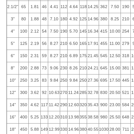
2.1/2"
65
1.81
46
4.41
112
4.64
118
14.25
362
7.50
190
3"
80
1.88
48
7.10
180
4.92
125
14.96
380
8.25
210
4"
100
2.12
54
7.50
190
5.70
145
16.34
415
10.00
254
5"
125
2.19
56
8.27
210
6.50
165
17.91
455
11.00
279
6"
150
2.31
59
8.27
210
6.89
175
21.45
545
12.50
318
1
8"
200
2.88
73
9.06
230
8.26
210
24.21
645
15.00
381
1
10"
250
3.25
83
9.84
250
9.84
250
27.36
695
17.50
445
1
12"
300
3.62
92
10.63
270
11.24
285
32.78
830
20.50
521
1
14"
350
4.62
117
11.42
290
12.60
320
35.43
900
23.00
584
2
16"
400
5.25
133
12.20
310
13.98
355
38.58
980
25.50
648
2
18"
450
5.88
149
12.99
330
14.96
380
40.55
1030
28.00
711
2