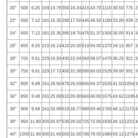
20"
500
6.25
159
13.78
350
16.34
415
43.70
1110
30.50
775
2
22"
550
7.12
181
15.35
390
17.50
445
46.50
1180
33.00
838
2
24"
600
7.12
181
15.35
390
18.70
475
51.37
1305
36.00
914
3
26"
650
8.25
210
16.14
410
20.00
510
54.00
1370
34.12
867
3
28"
700
9.01
229
16.93
430
22.04
560
58.07
1475
36.25
921
3
30"
750
9.01
229
17.72
450
22.38
580
60.03
1525
39.00
991
3
32"
800
9.48
241
18.50
470
25.59
650
64.37
1635
41.50
1054
3
34"
850
9.48
241
20.08
510
26.00
660
66.00
1675
43.62
1108
4
36"
900
9.48
241
20.08
510
26.77
680
69.48
1765
46.12
1172
4
38"
950
11.80
300
20.87
530
28.50
725
72.00
1830
48.12
1222
4
40"
1000
11.80
300
21.65
550
31.00
785
78.00
1980
50.12
1273
4