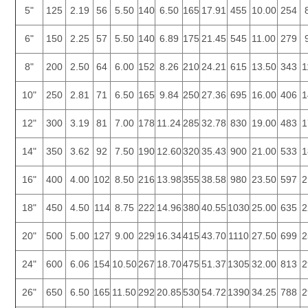
5"
125
2.19
56
5.50
140
6.50
165
17.91
455
10.00
254
6"
150
2.25
57
5.50
140
6.89
175
21.45
545
11.00
279
8"
200
2.50
64
6.00
152
8.26
210
24.21
615
13.50
343
1
10"
250
2.81
71
6.50
165
9.84
250
27.36
695
16.00
406
1
12"
300
3.19
81
7.00
178
11.24
285
32.78
830
19.00
483
1
14"
350
3.62
92
7.50
190
12.60
320
35.43
900
21.00
533
1
16"
400
4.00
102
8.50
216
13.98
355
38.58
980
23.50
597
2
18"
450
4.50
114
8.75
222
14.96
380
40.55
1030
25.00
635
2
20"
500
5.00
127
9.00
229
16.34
415
43.70
1110
27.50
699
2
24"
600
6.06
154
10.50
267
18.70
475
51.37
1305
32.00
813
2
26"
650
6.50
165
11.50
292
20.85
530
54.72
1390
34.25
788
2