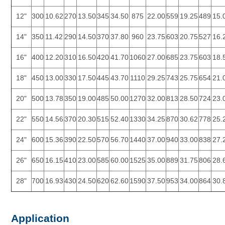
12"
300
10.62
270
13.50
345
34.50
875
22.00
559
19.25
489
15.
14"
350
11.42
290
14.50
370
37.80
960
23.75
603
20.75
527
16.
16"
400
12.20
310
16.50
420
41.70
1060
27.00
685
23.75
603
18.
18"
450
13.00
330
17.50
445
43.70
1110
29.25
743
25.75
654
21.
20"
500
13.78
350
19.00
485
50.00
1270
32.00
813
28.50
724
23.
22"
550
14.56
370
20.30
515
52.40
1330
34.25
870
30.62
778
25.
24"
600
15.36
390
22.50
570
56.70
1440
37.00
940
33.00
838
27.
26"
650
16.15
410
23.00
585
60.00
1525
35.00
889
31.75
806
28.
28"
700
16.93
430
24.50
620
62.60
1590
37.50
953
34.00
864
30.
Application