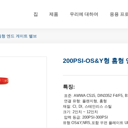
집
제품
우리에 대하여
응용 프
형 홈형 엔드 게이트 밸브
200PSI-OS&Y형 홈
특징:
표준: AWWA C515, DIN3352 F4/F5, B
연결 유형: 플랜지형, 홈형
재질: CI, DI, 스테인리스 스틸
크기: 2인치 ~ 12인치
압력 등급: 200PSI-300PSI
유형:OS&Y,NRS,포함
우편
플레이트 UL