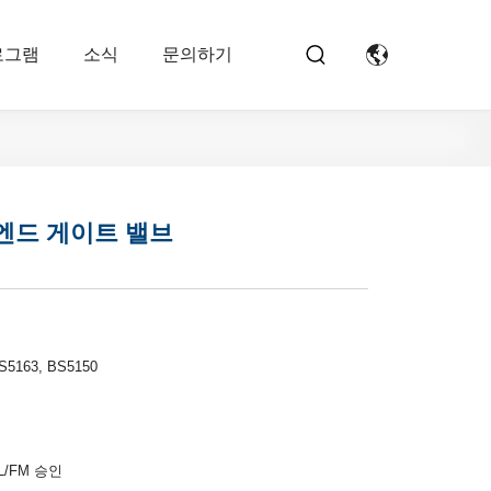
로그램
소식
문의하기
형 엔드 게이트 밸브
S5163, BS5150
/FM 승인