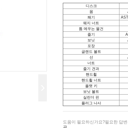
디스크
몸
쐐기
AST
웨지 너트
틈 메우는 물건
줄기
A
보닛
포장
글랜드 볼트
선
너트
줄기 견과
핸드휠
핸드휠 너트
플랫 키
보닛 볼트
실린더 핀
플러그 나사
도움이 필요하신가요?필요한 답변을
공