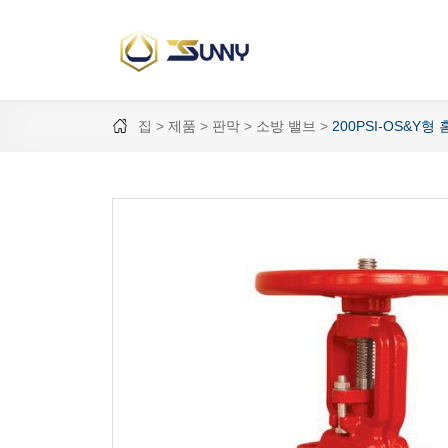
집
제품
판막
소방 밸브
200PSI-OS&Y