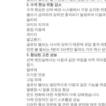
2. 수격 현상 위험 감소
수격 현상은 선박 배관 시스템에서 가장 심각한 위험
밸브가 급격하게 닫히면 충격파가 발생하여 다음과 
슬리퍼
파이프 지지대
용접 이음매
게이지
열교환기
글로브 밸브는 서서히 닫히기 때문에 유압 충격 위
반면 볼 밸브는 4분의 1바퀴만 돌려도 거의 즉시 닫
3. 향상된 고온 성능
선박 엔진실에서는 다음과 같은 작업을 자주 처리합
증기
열유체
뜨거운 연료
고압 유체
글로브 밸브는 일반적으로 다음과 같은 기능을 제
열팽창 시 밀봉 안정성 향상
온도 변화에 대한 저항력이 더욱 강해졌습니다.
더욱 안정적인 장기 스로틀링 성능
이러한 특성 덕분에 열 관련 응용 분야에 매우 적합