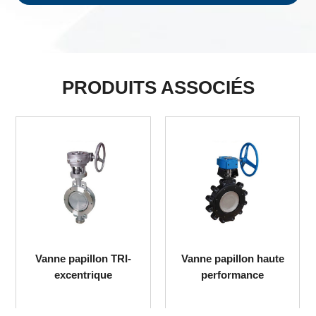
PRODUITS ASSOCIÉS
Clapet anti-retour à
Valve d'équilibrage en
double disque
bronze