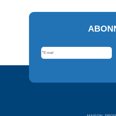
ABONN
*